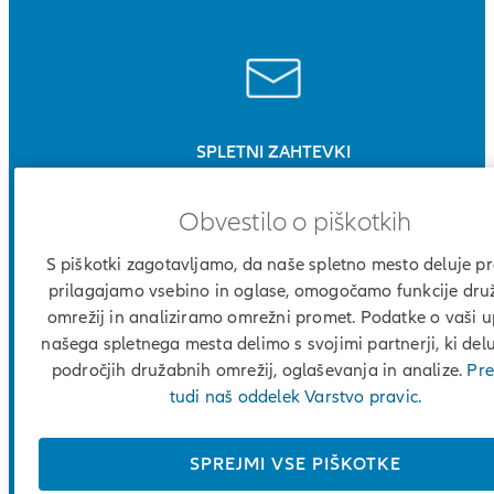
SPLETNI ZAHTEVKI
in kontakti
Obvestilo o piškotkih
S piškotki zagotavljamo, da naše spletno mesto deluje pr
prilagajamo vsebino in oglase, omogočamo funkcije dru
omrežij in analiziramo omrežni promet. Podatke o vaši 
našega spletnega mesta delimo s svojimi partnerji, ki del
POIŠČITE
področjih družabnih omrežij, oglaševanja in analize.
Pre
zastopnika
tudi naš oddelek Varstvo pravic.
SPREJMI VSE PIŠKOTKE