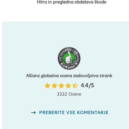
Hitra in pregledna obdelava škode
Allianz globalna ocena zadovoljstva strank
4.4
4.4
/
5
star
3322 Ocene
rating
out
PREBERITE VSE KOMENTARJE
of
5