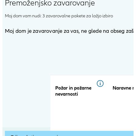
Premoženjsko zavarovanje
Moj dom vam nudi: 3 zavarovalne pakete za lažjo izbiro
Moj dom je zavarovanje za vas, ne glede na obseg zaščit
Open
product
comparison
table
Požar in požarne
Naravne n
nevarnosti