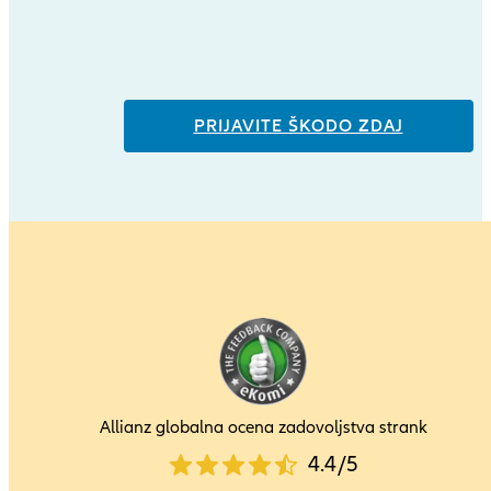
PRIJAVITE ŠKODO ZDAJ
Allianz globalna ocena zadovoljstva strank
4.4
4.4
/
5