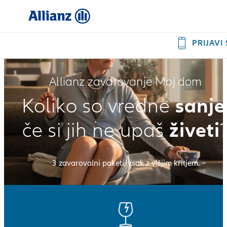
PRIJAVI
Allianz zavarovanje Moj dom
sanje
Koliko so vredne
živeti
če si jih ne upaš
3 zavarovalni paketi, vsak z višjim kritjem.