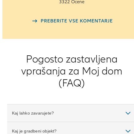
star
3322 Ocene
rating
out
PREBERITE VSE KOMENTARJE
of
5
Pogosto zastavljena
vprašanja za Moj dom
(FAQ)
Kaj lahko zavarujete?
Kaj je gradbeni objekt?