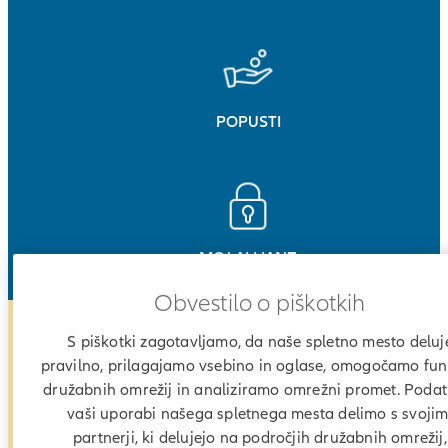
POPUSTI
MOJ ALLIANZ
Obvestilo o piškotkih
Zakaj izbrati Allianz Moj d
S piškotki zagotavljamo, da naše spletno mesto deluj
pravilno, prilagajamo vsebino in oglase, omogočamo fun
družabnih omrežij in analiziramo omrežni promet. Podat
vaši uporabi našega spletnega mesta delimo s svojim
partnerji, ki delujejo na področjih družabnih omrežij,