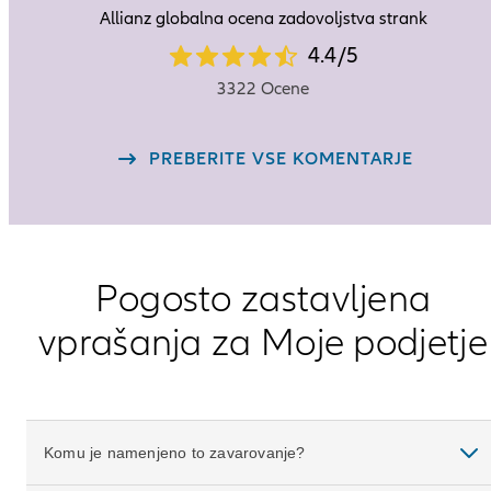
Allianz globalna ocena zadovoljstva strank
4.4
4.4
/
5
star
3322 Ocene
rating
out
PREBERITE VSE KOMENTARJE
of
5
Pogosto zastavljena
vprašanja za Moje podjetje
Komu je namenjeno to zavarovanje?