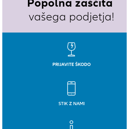
Popolna zaščita
vašega podjetja!
PRIJAVITE ŠKODO
STIK Z NAMI