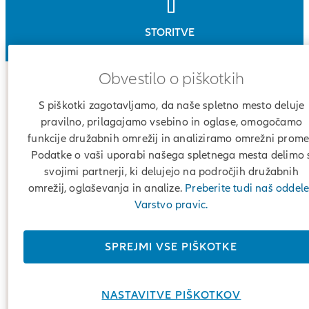
STORITVE
Obvestilo o piškotkih
Zakaj izbrati Allianz Moje
S piškotki zagotavljamo, da naše spletno mesto deluje
podjetje
pravilno, prilagajamo vsebino in oglase, omogočamo
funkcije družabnih omrežij in analiziramo omrežni prome
Podatke o vaši uporabi našega spletnega mesta delimo 
svojimi partnerji, ki delujejo na področjih družabnih
omrežij, oglaševanja in analize.
Preberite tudi naš oddel
Varstvo pravic.
SPREJMI VSE PIŠKOTKE
NASTAVITVE PIŠKOTKOV