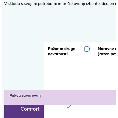
V skladu s svojimi potrebami in pričakovanji izberite idealen o
Open
product
comparison
table
Požar in druge
Naravne n
nevarnosti
(razen pot
Paketi zavarovanj
Comfort