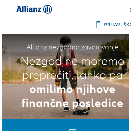
PRIJAVI Š
Allianz nezgodno zavarovanje
Nezgod ne moremo
preprečiti, lahko pa
omilimo njihove
finančne posledice