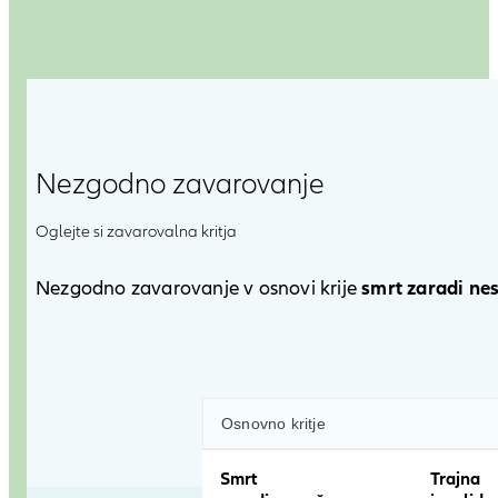
Nezgodno zavarovanje
Oglejte si zavarovalna kritja
smrt zaradi ne
Nezgodno zavarovanje v osnovi krije
Open
product
comparison
table
Osnovno kritje
Smrt
Trajna