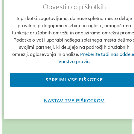
zavarovanje
Obvestilo o piškotkih
S piškotki zagotavljamo, da naše spletno mesto deluje
pravilno, prilagajamo vsebino in oglase, omogočamo
funkcije družabnih omrežij in analiziramo omrežni prome
Podatke o vaši uporabi našega spletnega mesta delimo 
svojimi partnerji, ki delujejo na področjih družabnih
omrežij, oglaševanja in analize.
Preberite tudi naš oddel
Varstvo pravic.
SPREJMI VSE PIŠKOTKE
NASTAVITVE PIŠKOTKOV
Z vami smo, ko vam je najtežje in ko ste nemočni
Sami lahko oblikujete zavarovalna kritja