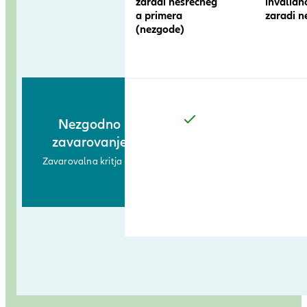
zaradi nesrečneg
invalidn
a primera
zaradi 
(nezgode)
Nezgodno
zavarovanje
Zavarovalna kritja