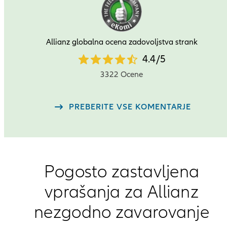
Allianz globalna ocena zadovoljstva strank
4.4
4.4
/
5
star
3322 Ocene
rating
out
PREBERITE VSE KOMENTARJE
of
5
Pogosto zastavljena
vprašanja za Allianz
nezgodno zavarovanje