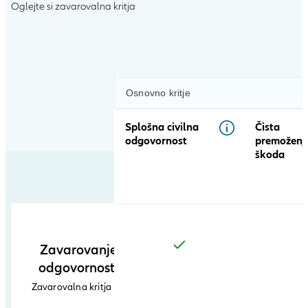
Oglejte si zavarovalna kritja
Open
product
comparison
table
Osnovno kritje
Splošna civilna
Čista
odgovornost
premoženj
škoda
Zavarovanje
odgovornosti
Zavarovalna kritja