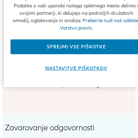
Podatke o vaši uporabi našega spletnega mesta delimo 
svojimi partnerji, ki delujejo na področjih družabnih
omrežij, oglaševanja in analize.
Preberite tudi naš oddel
Varstvo pravic.
SPREJMI VSE PIŠKOTKE
NASTAVITVE PIŠKOTKOV
Poskrbite za svojo varnost in finančno zaščito z zavarova
odgovornosti, ki krije odškodninske zahtevke tretjih oseb
zaradi nenadnih ali nepričakovanih dogodkov.
Zavarovanje odgovornosti