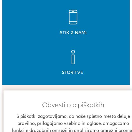
STIK Z NAMI
STORITVE
Zakaj izbrati zavarovanje
Obvestilo o piškotkih
odgovornosti Allianz?
S piškotki zagotavljamo, da naše spletno mesto deluje
pravilno, prilagajamo vsebino in oglase, omogočamo
funkcije družabnih omrežij in analiziramo omrežni prome