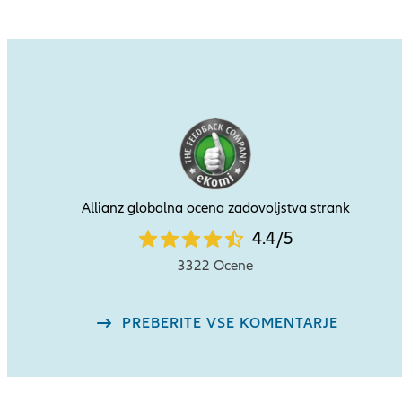
Allianz globalna ocena zadovoljstva strank
4.4
4.4
/
5
star
3322 Ocene
rating
out
PREBERITE VSE KOMENTARJE
of
5