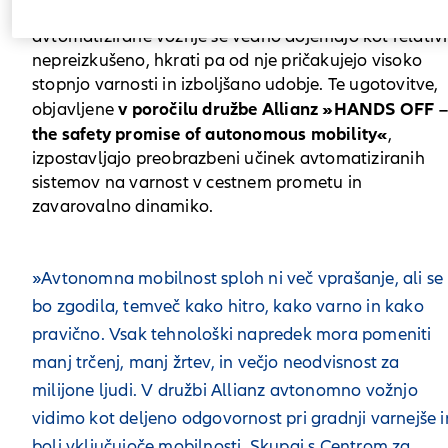
potencial, evropski potrošniki tehnologijo
avtomatizirane vožnje še vedno dojemajo kot relativ
nepreizkušeno, hkrati pa od nje pričakujejo visoko
stopnjo varnosti in izboljšano udobje. Te ugotovitve,
v poročilu družbe Allianz »HANDS OFF –
objavljene
the safety promise of autonomous mobility«
,
izpostavljajo preobrazbeni učinek avtomatiziranih
sistemov na varnost v cestnem prometu in
zavarovalno dinamiko.
»Avtonomna mobilnost sploh ni več vprašanje, ali se
bo zgodila, temveč kako hitro, kako varno in kako
pravično. Vsak tehnološki napredek mora pomeniti
manj trčenj, manj žrtev, in večjo neodvisnost za
milijone ljudi. V družbi Allianz avtonomno vožnjo
vidimo kot deljeno odgovornost pri gradnji varnejše i
bolj vključujoče mobilnosti. Skupaj s Centrom za