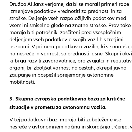
Družba Allianz verjame, da bi se morali primeri rabe
izmenjave podatkov vrednotiti za prednosti in za
stroške. Deljenje vseh razpoložljivih podatkov med
vsemi ni smiselno glede na znatne stroške. Prav tako
morajo biti potrošniki zaščiteni pred vsesplošnim
deljenjem vseh podatkov o svojih vozilih s tretjimi
osebami. V primeru podatkov o vozilih, ki se nanašaj
na nesreče in varnost, so prednosti jasne. Skupni okvi
ki bi ga razvili zavarovalnice, proizvajalci in regulativ
organi, bi izboljšal varnost na cestah, okrepil javno
zaupanje in pospešil sprejemanje avtonomne
mobilnosti.
3. Skupna evropska podatkovna baza za kritične
situacije v prometu za avtonomna vozila.
V tej podatkovni bazi morajo biti zabeležene vse
nesreče v avtonomnem načinu in skorajšnja trčenja, 