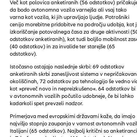
Več kot polovica anketiranih (56 odstotkov) pričakuj
da bodo avtonomna vozila varnejša ali vsaj tako
varna kot vozila, ki jih upravljajo ljudje. Potrošniki
cenijo morebitne pridobitve na področju udobja, kot 
izkoriščanje potovalnega časa za druge aktivnosti (5
odstotkov anketiranih), kot tudi boljšo mobilnost zas
(40 odstotkov) in za invalide ter starejše (65
odstotkov).
Istočasno ostajajo naslednje skrbi: 69 odstotkov
anketiranih skrbi zanesljivost sistema v nepričakovan
okoliščinah, 72 odstotkov pa tehnologijo še vedno vi
kot »preveč novo in nepreizkušeno«. 64 odstotkov bi 
v avtonomnih vozilih počutilo udobneje, če bi lahko
kadarkoli spet prevzeli nadzor.
Primerjava med evropskimi državami kaže, da imajo
najvišjo stopnjo zaupanja v varnost avtonomnih vozi
Italijani (65 odstotkov). Najbolj kritični so anketiranc