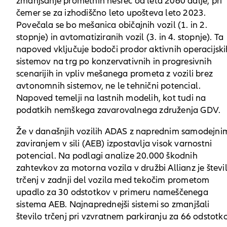
zmanjšanje prometnih nesreč od leta 2060 dalje, pri
čemer se za izhodiščno leto upošteva leto 2023.
Povečala se bo mešanica običajnih vozil (1. in 2.
stopnje) in avtomatiziranih vozil (3. in 4. stopnje). Ta
napoved vključuje bodoči prodor aktivnih operacijski
sistemov na trg po konzervativnih in progresivnih
scenarijih in vpliv mešanega prometa z vozili brez
avtonomnih sistemov, ne le tehnični potencial.
Napoved temelji na lastnih modelih, kot tudi na
podatkih nemškega zavarovalnega združenja GDV.
Že v današnjih vozilih ADAS z naprednim samodejni
zaviranjem v sili (AEB) izpostavlja visok varnostni
potencial. Na podlagi analize 20.000 škodnih
zahtevkov za motorna vozila v družbi Allianz je števi
trčenj v zadnji del vozila med tekočim prometom
upadlo za 30 odstotkov v primeru nameščenega
sistema AEB. Najnaprednejši sistemi so zmanjšali
število trčenj pri vzvratnem parkiranju za 66 odstotko