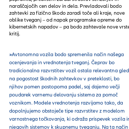
naraščajočih cen delov in dela. Prevladovali bodo
zahtevki za fizično škodo zaradi toče ali kraje, nove
oblike tveganj – od napak programske opreme do
kibernetskih napadov – pa bodo zahtevale nove vrst
kritij.
»Avtonomna vozila bodo spremenila način našega
ocenjevanja in vrednotenja tveganj. Čeprav bo
tradicionalna razvrstitev vozil ostala relevantna gle
na pogostost škodnih zahtevkov v preteklosti, bo
njihov pomen postopoma padel, saj dajemo večji
poudarek varnemu delovanju sistema za pomoč
voznikom. Modele vrednotenja razvijamo tako, da
dopolnjujemo obstoječe tipe razvrstitev z modelom
varnostnega točkovanja, ki odraža prispevek vozila i
njegovih sistemov k skupnemu tveganju. Na ta način