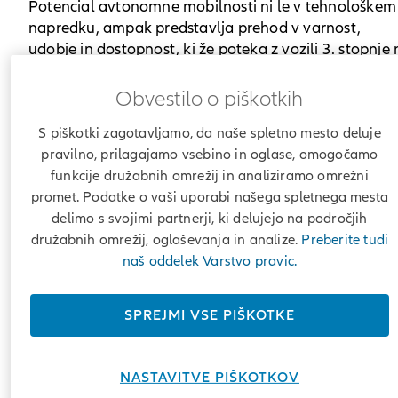
Potencial avtonomne mobilnosti ni le v tehnološkem
napredku, ampak predstavlja prehod v varnost,
udobje in dostopnost, ki že poteka z vozili 3. stopnje
evropskih cestah in sistemom 4. stopnje, ki deluje na
13. Allianzovem dnevu
resničnih testnih poljih. Na
Obvestilo o piškotkih
motornih vozil v letu 2025,
Allianzov
ki ga gosti
S piškotki zagotavljamo, da naše spletno mesto deluje
center za tehnologijo (AZT)
, družba Allianz raziskuje
pravilno, prilagajamo vsebino in oglase, omogočamo
potencial in izzive avtonomne vožnje, vključno z
funkcije družabnih omrežij in analiziramo omrežni
vprašanji o varnosti vozil, odgovornosti, uporabi
promet. Podatke o vaši uporabi našega spletnega mesta
podatkov o avtonomnih vozilih (AV) in bolj vključujo
delimo s svojimi partnerji, ki delujejo na področjih
mobilnosti. Zavarovalnica je že zavarovala območja
družabnih omrežij, oglaševanja in analize.
Preberite tudi
testiranja v več državah, vključno z Nemčijo, Norveš
naš oddelek Varstvo pravic.
in Singapurjem.
Analiza raziskav in premoženjskih zahtevkov AZT ka
SPREJMI VSE PIŠKOTKE
na znaten upad pri pogostosti škodnih zahtevkov za
motorna vozila, ki jih vozijo napredni sistemi za pom
voznikom (ADAS), ki so sedaj na voljo pri izbranih
NASTAVITVE PIŠKOTKOV
modelih. Čeprav tovrstni sistemi kažejo impresiven