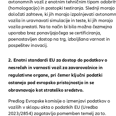
avtonomnih vozil z enotnim tehničnim tipom odobrit
(homologacijo) in postopki testiranja. Slednji morajo
določati zahteve, ki jih morajo izpolnjevati avtonom
vozila in uravnavati simulacije in teste, ki jih morajo
vozila prestati. Na ta način bi bila možna čezmejna
uporaba brez ponavljajočega se certificiranja,
poenostavljen dostop na trg, izboljšana varnost in
pospešitev inovacij.
2. Enotni standardi EU za dostop do podatkov o
nesrečah in varnosti vozil za zavarovalnice in
regulativne organe, pri čemer ključni podatki
ostanejo pod evropsko pristojnostjo in se
obravnavajo kot strateško sredstvo.
Predlog Evropske komisije o izmenjavi podatkov o
vozilih v sklopu akta o podatkih EU (Uredba
2023/2854) zagotavlja pomemben temelj za to.