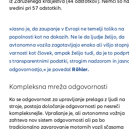
iz Združenega kraljestva (44 odstotkov). Nemci so n
sredini pri 57 odstotkih.
»Jasno je, da zaupanje v Evropi ne temelji toliko na
popolnosti kot na dokazih. Ne le da ljudje želijo, da
avtonomna vozila zagotavljajo enako ali višjo stopn
varnosti kot človek, ampak želijo tudi, da je to podpr
s transparentnimi podatki, strogim nadzorom in jasn
Röhler.
odgovornostjo,« je povedal
Kompleksna mreža odgovornosti
Ko se odgovornost za upravljanje prelaga z ljudi na
stroje, postaja določanje odgovornosti po nesreči
kompleksnejše. Vprašanje je, ali avtonomna vožnja
zahteva nov sistem odgovornosti ali pa bo
tradicionalno zavarovanje motornih vozil sčasoma