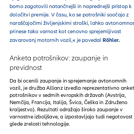
bomo zagotovili natančnejši in naprednejši pristop k
določitvi premije. V času, ko se potrošniki soočajo z
naraščajočimi življenjskimi stroški, lahko avtonomno
prinese tako varnost kot cenovno sprejemljivost
Röhler.
zavarovanj motornih vozil,« je povedal
Anketa potrošnikov: zaupanje in
previdnost
Da bi ocenili zaupanje in sprejemanje avtonomnih
vozil, je družba Allianz izvedla reprezentativno anke
potrošnikov v sedmih evropskih državah (Avstrija,
Nemčija, Francija, Italija, Švica, Češka in Združeno
kraljestvo). Rezultati odražajo široko zaupanje v
varnostne izboljšave, a izpostavljajo tudi negotovost
glede zrelosti tehnologije.