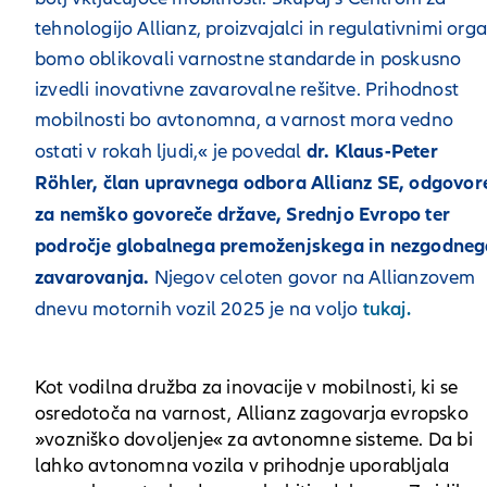
tehnologijo Allianz, proizvajalci in regulativnimi orga
bomo oblikovali varnostne standarde in poskusno
izvedli inovativne zavarovalne rešitve. Prihodnost
mobilnosti bo avtonomna, a varnost mora vedno
dr. Klaus-Peter
ostati v rokah ljudi,«
je povedal
Röhler, član upravnega odbora Allianz SE, odgovor
za nemško govoreče države, Srednjo Evropo ter
področje globalnega premoženjskega in nezgodneg
zavarovanja.
Njegov celoten govor na Allianzovem
tukaj.
dnevu motornih vozil 2025 je na voljo
Kot vodilna družba za inovacije v mobilnosti, ki se
osredotoča na varnost, Allianz zagovarja evropsko
»vozniško dovoljenje« za avtonomne sisteme. Da bi
lahko avtonomna vozila v prihodnje uporabljala