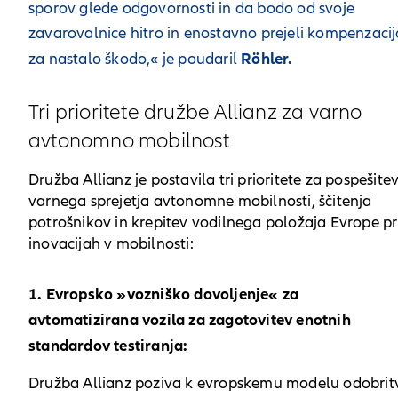
sporov glede odgovornosti in da bodo od svoje
zavarovalnice hitro in enostavno prejeli kompenzacij
Röhler.
za nastalo škodo,« je poudaril
Tri prioritete družbe Allianz za varno
avtonomno mobilnost
Družba Allianz je postavila tri prioritete za pospešite
varnega sprejetja avtonomne mobilnosti, ščitenja
potrošnikov in krepitev vodilnega položaja Evrope pr
inovacijah v mobilnosti:
1. Evropsko »vozniško dovoljenje« za
avtomatizirana vozila za zagotovitev enotnih
standardov testiranja:
Družba Allianz poziva k evropskemu modelu odobrit