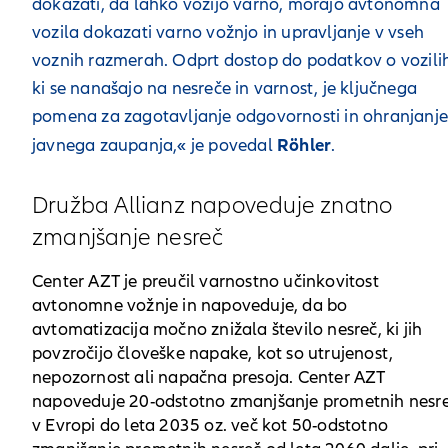
dokazati, da lahko vozijo varno, morajo avtonomna
vozila dokazati varno vožnjo in upravljanje v vseh
voznih razmerah. Odprt dostop do podatkov o vozili
ki se nanašajo na nesreče in varnost, je ključnega
pomena za zagotavljanje odgovornosti in ohranjanj
Röhler
javnega zaupanja,« je povedal
.
Družba Allianz napoveduje znatno
zmanjšanje nesreč
Center AZT je preučil varnostno učinkovitost
avtonomne vožnje in napoveduje, da bo
avtomatizacija močno znižala število nesreč, ki jih
povzročijo človeške napake, kot so utrujenost,
nepozornost ali napačna presoja. Center AZT
napoveduje 20-odstotno zmanjšanje prometnih nesr
v Evropi do leta 2035 oz. več kot 50-odstotno