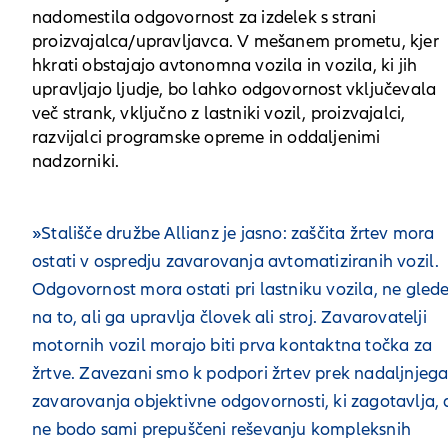
nadomestila odgovornost za izdelek s strani
proizvajalca/upravljavca. V mešanem prometu, kjer
hkrati obstajajo avtonomna vozila in vozila, ki jih
upravljajo ljudje, bo lahko odgovornost vključevala
več strank, vključno z lastniki vozil, proizvajalci,
razvijalci programske opreme in oddaljenimi
nadzorniki.
»Stališče družbe Allianz je jasno: zaščita žrtev mora
ostati v ospredju zavarovanja avtomatiziranih vozil.
Odgovornost mora ostati pri lastniku vozila, ne gled
na to, ali ga upravlja človek ali stroj. Zavarovatelji
motornih vozil morajo biti prva kontaktna točka za
žrtve. Zavezani smo k podpori žrtev prek nadaljnjeg
zavarovanja objektivne odgovornosti, ki zagotavlja, 
ne bodo sami prepuščeni reševanju kompleksnih