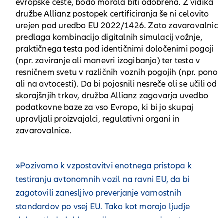
evropske ceste, bodo morala biti odobrena. Z vidika
družbe Allianz postopek certificiranja še ni celovito
urejen pod uredbo EU 2022/1426. Zato zavarovalni
predlaga kombinacijo digitalnih simulacij vožnje,
praktičnega testa pod identičnimi določenimi pogoji
(npr. zaviranje ali manevri izogibanja) ter testa v
resničnem svetu v različnih voznih pogojih (npr. pono
ali na avtocesti). Da bi pojasnili nesreče ali se učili od
skorajšnjih trkov, družba Allianz zagovarja uvedbo
podatkovne baze za vso Evropo, ki bi jo skupaj
upravljali proizvajalci, regulativni organi in
zavarovalnice.
»Pozivamo k vzpostavitvi enotnega pristopa k
testiranju avtonomnih vozil na ravni EU, da bi
zagotovili zanesljivo preverjanje varnostnih
standardov po vsej EU. Tako kot morajo ljudje