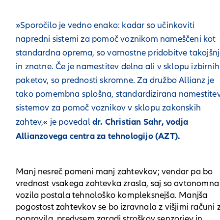
»Sporočilo je vedno enako: kadar so učinkoviti
napredni sistemi za pomoč voznikom nameščeni kot
standardna oprema, so varnostne pridobitve takojšn
in znatne. Če je namestitev delna ali v sklopu izbirnih
paketov, so prednosti skromne. Za družbo Allianz je
tako pomembna splošna, standardizirana namestite
sistemov za pomoč voznikov v sklopu zakonskih
dr. Christian Sahr, vodja
zahtev,« je povedal
Allianzovega centra za tehnologijo (AZT).
Manj nesreč pomeni manj zahtevkov; vendar pa bo
vrednost vsakega zahtevka zrasla, saj so avtonomna
vozila postala tehnološko kompleksnejša. Manjša
pogostost zahtevkov se bo izravnala z višjimi računi 
popravila, predvsem zaradi stroškov senzorjev in