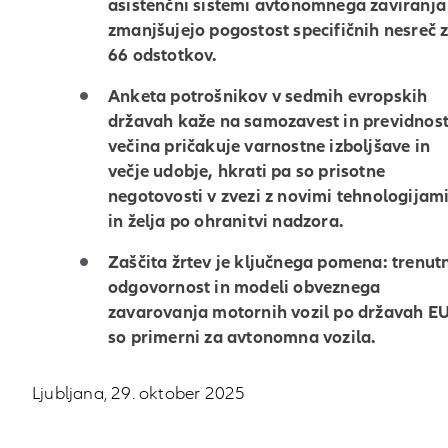
asistenčni sistemi avtonomnega zaviranja
zmanjšujejo pogostost specifičnih nesreč 
66 odstotkov.
Anketa potrošnikov v sedmih evropskih
državah kaže na samozavest in previdnost
večina pričakuje varnostne izboljšave in
večje udobje, hkrati pa so prisotne
negotovosti v zvezi z novimi tehnologijam
in želja po ohranitvi nadzora.
Zaščita žrtev je ključnega pomena: trenut
odgovornost in modeli obveznega
zavarovanja motornih vozil po državah E
so primerni za avtonomna vozila.
Ljubljana, 29. oktober 2025